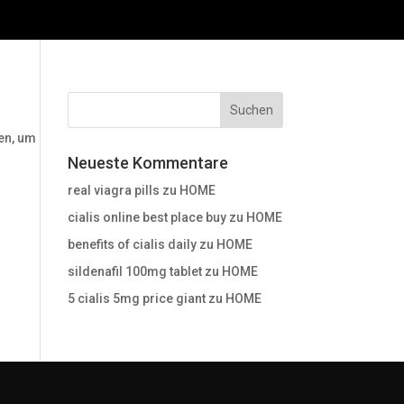
HOME
en, um
Neueste Kommentare
real viagra pills
zu
HOME
cialis online best place buy
zu
HOME
benefits of cialis daily
zu
HOME
sildenafil 100mg tablet
zu
HOME
5 cialis 5mg price giant
zu
HOME